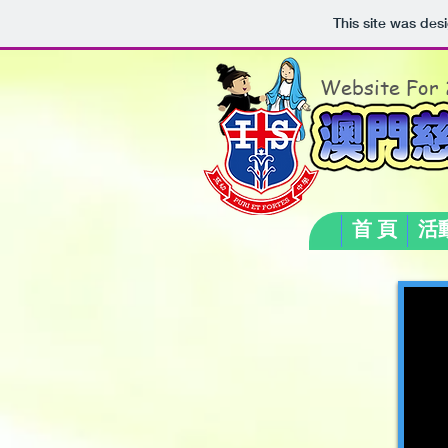
This site was des
Website For
首 頁
活