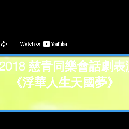
2018 慈青同樂會話劇表
《浮華人生天國夢》